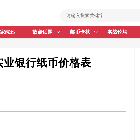
家综述
热点话题
邮币卡苑
实战论坛
首 页
邮票行情
钱币行情
实业银行纸币价格表
名家综述
热点话题
邮币卡苑
实战论坛
新品预告
集藏资讯