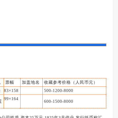
色
票幅
加盖地名
收藏参考价格（人民币元）
绿
83×158
500-1200-8000
99×164
蓝
600-1500-8000
司性质,资本25万元,1925年3月停业,发行纸币称汇