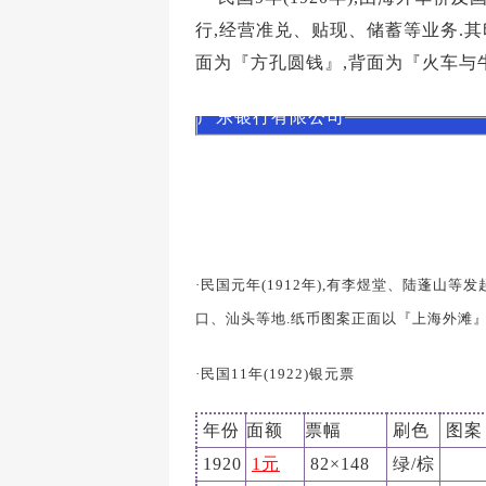
行,经营准兑、贴现、储蓄等业务.其
面为『方孔圆钱』,背面为『火车与
广东银行有限公司
·民国元年(1912年),有李煜堂、陆蓬山等
口、汕头等地.纸币图案正面以『上海外滩』
·民国11年(1922)银元票
年份
面额
票幅
刷色
图案
1920
1元
82×148
绿/棕