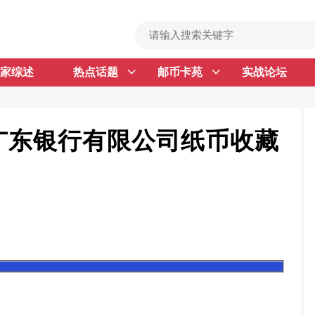
家综述
热点话题
邮币卡苑
实战论坛
首 页
邮票行情
钱币行情
广东银行有限公司纸币收藏
名家综述
热点话题
邮币卡苑
实战论坛
新品预告
集藏资讯