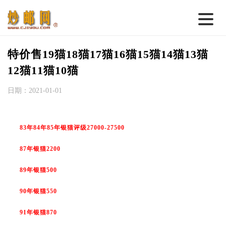
首 页
特价售19猫18猫17猫16猫15猫14猫13猫
邮票行情
12猫11猫10猫
钱币行情
日期：2021-01-01
名家综述
83年84年85年银猫评级27000-27500
热点话题
邮币卡苑
87年银猫2200
实战论坛
89年银猫500
新品预告
90年银猫550
集藏资讯
91年银猫870