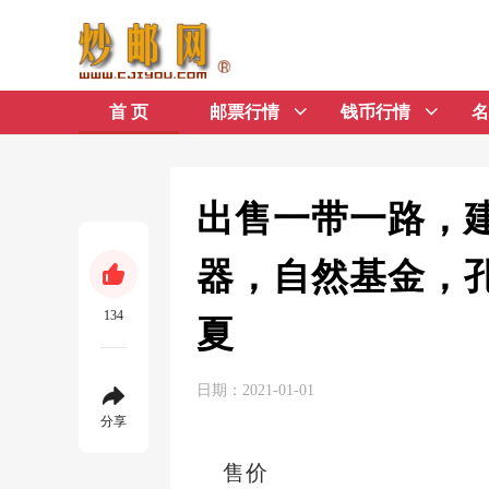
首 页
邮票行情
钱币行情
名
出售一带一路，
器，自然基金，
134
夏
日期：2021-01-01
分享
售价