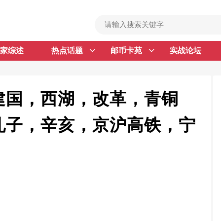
家综述
热点话题
邮币卡苑
实战论坛
首 页
邮票行情
钱币行情
建国，西湖，改革，青铜
名家综述
孔子，辛亥，京沪高铁，宁
热点话题
邮币卡苑
实战论坛
新品预告
集藏资讯