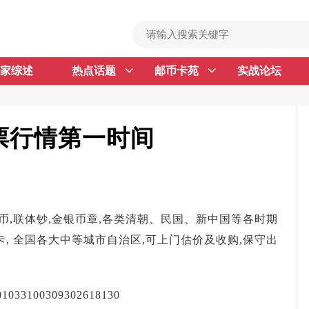
家综述
热点话题
邮币卡苑
实战论坛
首 页
邮票行情
钱币行情
邮票行情第一时间
名家综述
热点话题
邮币卡苑
币,联体钞,金银币章,各类清朝、民国、新中国等各时期
实战论坛
, 全国各大中等城市自治区,可上门估价及收购,保守出
新品预告
集藏资讯
100309302618130