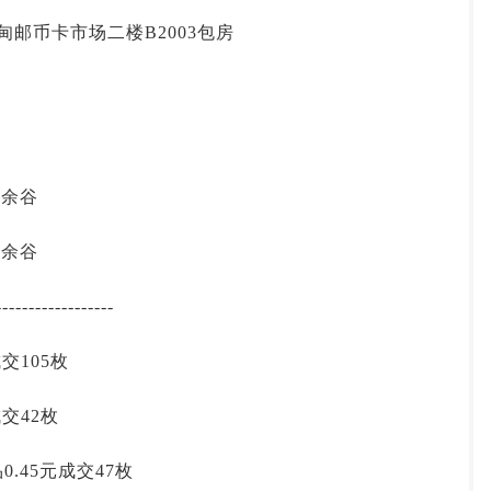
投资论坛
马甸邮币卡市场二楼B2003包房
 郭余谷
 郭余谷
------------------
成交105枚
成交42枚
0.45元成交47枚