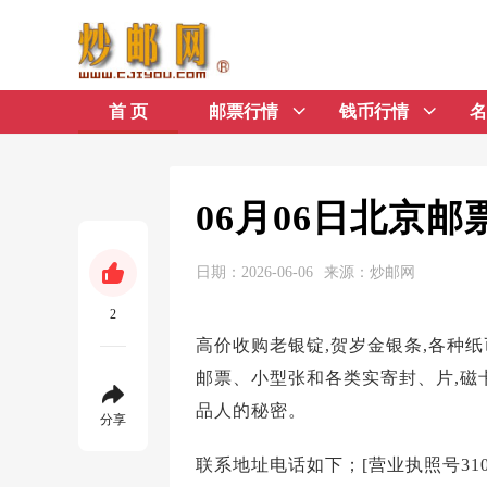
首 页
邮票行情
钱币行情
名
06月06日北京
日期：2026-06-06
来源：炒邮网
2
高价收购老银锭,贺岁金银条,各种纸
邮票、小型张和各类实寄封、片,磁卡
品人的秘密。
分享
联系地址电话如下；[营业执照号3101033