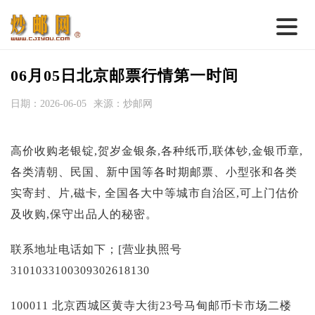
首 页
06月05日北京邮票行情第一时间
邮票行情
日期：2026-06-05
来源：炒邮网
钱币行情
高价收购老银锭,贺岁金银条,各种纸币,联体钞,金银币章,
名家综述
各类清朝、民国、新中国等各时期邮票、小型张和各类
热点话题
实寄封、片,磁卡, 全国各大中等城市自治区,可上门估价
邮币卡苑
及收购,保守出品人的秘密。
实战论坛
联系地址电话如下；[营业执照号
新品预告
3101033100309302618130
集藏资讯
100011 北京西城区黄寺大街23号马甸邮币卡市场二楼