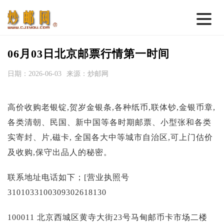
首 页
06月03日北京邮票行情第一时间
邮票行情
日期：2026-06-03
来源：炒邮网
钱币行情
高价收购老银锭,贺岁金银条,各种纸币,联体钞,金银币章,
名家综述
各类清朝、民国、新中国等各时期邮票、小型张和各类
热点话题
实寄封、片,磁卡, 全国各大中等城市自治区,可上门估价
邮币卡苑
及收购,保守出品人的秘密。
实战论坛
联系地址电话如下；[营业执照号
新品预告
3101033100309302618130
集藏资讯
100011 北京西城区黄寺大街23号马甸邮币卡市场二楼