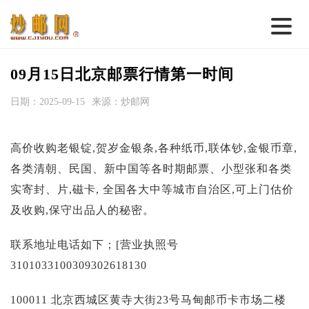
首 页
09月15日北京邮票行情第一时间
邮票行情
日期：2025-09-15
来源：炒邮网
钱币行情
高价收购老银锭,贺岁金银条,各种纸币,联体钞,金银币章,
名家综述
各类清朝、民国、新中国等各时期邮票、小型张和各类
热点话题
实寄封、片,磁卡, 全国各大中等城市自治区,可上门估价
邮币卡苑
及收购,保守出品人的秘密。
实战论坛
联系地址电话如下；[营业执照号
新品预告
3101033100309302618130
集藏资讯
100011 北京西城区黄寺大街23号马甸邮币卡市场二楼