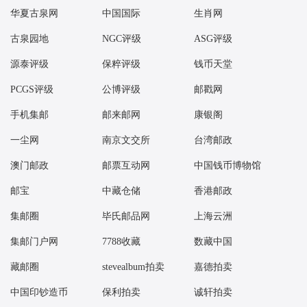
华夏古泉网
中国国际
生肖网
古泉园地
NGC评级
ASG评级
源泰评级
保粹评级
钱币天堂
PCGS评级
公博评级
邮戳网
手机集邮
邮来邮网
康银阁
一尘网
南京文交所
台湾邮政
澳门邮政
邮票互动网
中国钱币博物馆
邮宝
中藏仓储
香港邮政
集邮圈
毕氏邮品网
上海云洲
集邮门户网
7788收藏
数藏中国
藏邮圈
stevealbum拍卖
嘉德拍卖
中国印钞造币
保利拍卖
诚轩拍卖