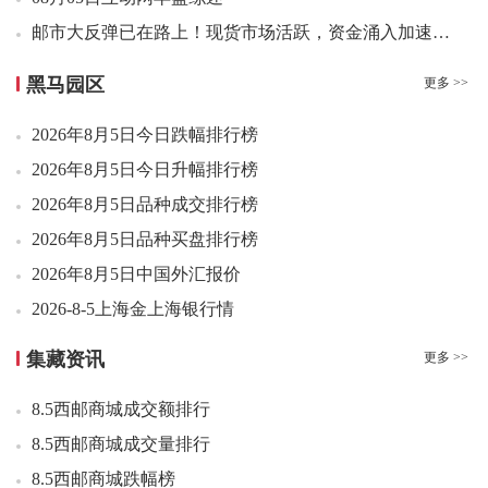
09：00 2025贺岁蛇钞 灵蛇纳福（互动金标）618.00元成交1
邮市大反弹已在路上！现货市场活跃，资金涌入加速上涨...
09：00 封神演义二小型张好品38.60元成交200张
推动集邮文化发展，集邮文献收集方法你掌握了吗？
09：00 1962年壹角 红宝石（互动金标）1500.00元成交1
黑马园区
更多 >>
以前的邮票设计如何精美？为何现在越来越丑？
09：01 玄奘小型张（互动评级）10.80元成交50
09：03 1962年壹角 关门冠（互动金标）442.00元成交1
2026年8月5日今日跌幅排行榜
假邮票对集邮打击巨大，快来加入全民打假的行列！
09：03 玄奘小型张（互动评级）10.80元成交10
2026年8月5日今日升幅排行榜
本月又发行一枚，梅兰芳片
09：04 玄奘小型张（互动评级）10.80元成交10
2026年8月5日品种成交排行榜
第44日
09：07 封神演义二小型张好品38.50元成交14张
2026年8月5日品种买盘排行榜
新邮《生态环境法典》网厅9点开售：每人8～16套，...
09：07 中国国际进口博览会丝绸小版好品8.00元成交87版
2026年8月5日中国外汇报价
09：07 1962年壹角 渡背水印（互动金标）266.00元成交5
2026-8-5上海金上海银行情
09：09 1962年壹角 渡背水印（互动金标）266.00元成交1
2026年/8月1日--31日(71套国卡最新报价...
09：11 1980年贰圆 绿钻王（互动金标）45.00元成交12
集藏资讯
更多 >>
2026年8月4日今日跌幅排行榜
8.5西邮商城成交额排行
2026年8月4日今日升幅排行榜
8.5西邮商城成交量排行
2026年8月4日品种成交排行榜
8.5西邮商城跌幅榜
2026年8月4日品种买盘排行榜