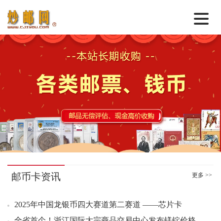
首 页
邮票行情
--------------------------------------------------------------
钱币行情
00：06 平遥古城小全张好品3.80元成交100版
00：07 平遥古城小全张好品3.80元成交95版
名家综述
00：07 平遥古城小全张好品3.90元成交444版
热点话题
00：07 平遥古城小全张好品3.80元成交239版
00：29 张仲景小型张连号4.30元成交100张
邮币卡苑
00：48 平遥古城小全张好品3.80元成交59枚
实战论坛
01：05 张仲景小型张好品3.70元成交46张
邮币卡资讯
更多 >>
01：08 邓小平诞辰一百二十周年小版好品6.50元成交50版
新品预告
03：12 2026马年邮票金（2克）好品1828.00元成交3套
2025年中国龙银币四大赛道第二赛道 ——芯片卡
集藏资讯
04：55 封神演义二套票好品5.40元成交92套
全省首个！浙江国际大宗商品交易中心发布镁锭价格指数