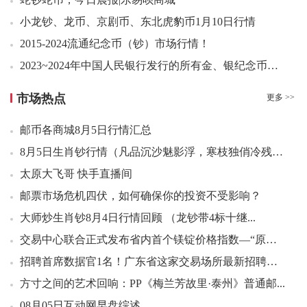
05：54 封神演义二小型张连号38.50元成交6张
小龙钞、龙币、京剧币、东北虎豹币1月10日行情
05：59 双联白片（大全套）好品385.00元成交15套
2015-2024流通纪念币（钞）市场行情！
06：05 封神演义二小型张好品40.00元成交12张
06：06 封神演义二小型张好品40.00元成交30张
2023~2024年中国人民银行发行的所有金、银纪念币最新价格表
06：06 封神演义二小型张好品38.50元成交200张
市场热点
更多 >>
06：40 济南泉韵套票撕口3.25元成交160套
07：42 17年集藏熊猫币加字好品420.00元成交25组
邮币各商城8月5日行情汇总
07：51 粤港澳大湾区小全张好品2.50元成交269张
8月5日生肖钞行情（凡品沉沙魅影浮，寒枝独俏冷残秋...
07：54 苏州园林狮子林套票好品3.20元成交100套
太原大飞哥 快手直播间
08：03 中国空间站小版好品6.50元成交349版
邮票市场危机四伏，如何确保你的投资不受影响？
08：25 94年万国邮联小型张（互动金标）好品3680.00元成交5刀
大师炒生肖钞8月4日行情回顾 （龙钞带4标十继...
08：30 解放军军旗军徽军歌套票撕口8.80元成交200套
08：37 解放军军旗军徽军歌套票好品8.20元成交100套
交易中心联合正式发布省内首个镁锭价格指数—“原生镁...
08：42 封神演义二小型张特殊靓号70.00元成交2张
招聘首席数据官1名！广东省这家交易场所最新招聘信息
08：44 2013年份票好品72.00元成交20套
方寸之间的艺术回响：PP《梅兰芳故里·泰州》普通邮...
08：56 国家公园套票好品3.30元成交1500套
08月05日互动网早盘综述