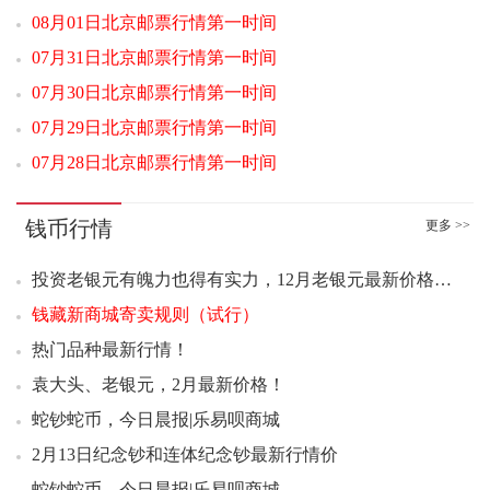
08月01日北京邮票行情第一时间
--------------------------------------------------------------
07月31日北京邮票行情第一时间
00：06 平遥古城小全张好品3.80元成交100版
07月30日北京邮票行情第一时间
00：07 平遥古城小全张好品3.80元成交95版
07月29日北京邮票行情第一时间
00：07 平遥古城小全张好品3.90元成交444版
07月28日北京邮票行情第一时间
00：07 平遥古城小全张好品3.80元成交239版
00：29 张仲景小型张连号4.30元成交100张
00：48 平遥古城小全张好品3.80元成交59枚
钱币行情
更多 >>
01：05 张仲景小型张好品3.70元成交46张
投资老银元有魄力也得有实力，12月老银元最新价格速递
01：08 邓小平诞辰一百二十周年小版好品6.50元成交50版
钱藏新商城寄卖规则（试行）
03：12 2026马年邮票金（2克）好品1828.00元成交3套
04：55 封神演义二套票好品5.40元成交92套
热门品种最新行情！
05：09 十三运小全张好品1.13元成交600张
袁大头、老银元，2月最新价格！
05：20 西游记一小型张好品3.30元成交300张
蛇钞蛇币，今日晨报|乐易呗商城
05：34 西游记五套票撕口6.80元成交83套
2月13日纪念钞和连体纪念钞最新行情价
05：35 五牛图小型张(2021-4M)原刀9.50元成交200版
蛇钞蛇币，今日晨报|乐易呗商城