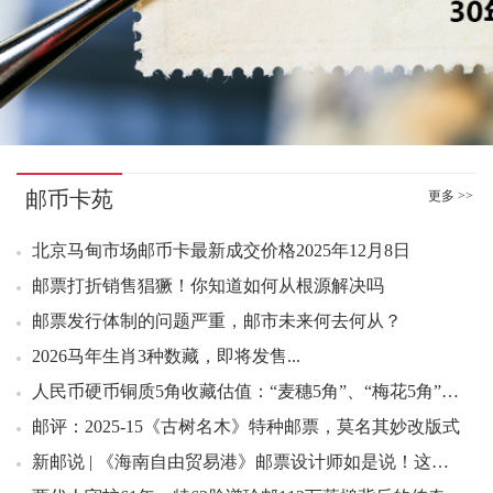
邮币卡苑
更多 >>
北京马甸市场邮币卡最新成交价格2025年12月8日
邮票打折销售猖獗！你知道如何从根源解决吗
邮票发行体制的问题严重，邮市未来何去何从？
2026马年生肖3种数藏，即将发售...
人民币硬币铜质5角收藏估值：“麦穗5角”、“梅花5角”和“荷花5角”
邮评：2025-15《古树名木》特种邮票，莫名其妙改版式
新邮说 | 《海南自由贸易港》邮票设计师如是说！这样的设计“邮”你来评说>>>