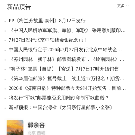
新品预告
更多 >>
PP《梅兰芳故里·泰州》8月12日发行
《中国人民解放军军旗、军徽、军歌》 采用雕刻版印刷，实物高清图，8月1日发行
7月27日发行北京中轴线金银纪念币！
中国人民银行定于2026年7月27日发行北京中轴线金银纪念币一套
《苏州园林—狮子林》邮票图稿发布，《岭南园林》邮票要“发贺电”
“狮子林”邮票【自提】【寄递】7月7日17时开始销售
《第46届佳邮张》摇号截止，线上近17万报名！期货50，市场预期不高→
2026-8《济南泉韵》特种邮票今天9时开始预售，目前其发行量和大版版式仍在和您“躲猫猫”
将发行“军歌”邮票能否采用雕刻印制军歌曲谱？
新邮预报：中国台湾省《太阳系行星邮票小全张》