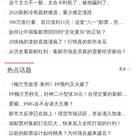
这个主力不一般，太会卡时机了，被他骗到了。
2026新邮冷热题材难选，量少难定涨跌
390万发行量、首日涨到11元：这套“八一”邮票，凭什么成了2026年最大的黑马？
如何让中国集邮周回归到“文化复兴”的正轨？
20块钱的龙钞直接涨疯了！行情真的前所未见
从历史看新邮红利：集邮市场是否真的需要经济驱动？
热点话题
更多 >>
《梅兰芳故里·泰州》PP预约又火爆了
PP梅兰芳秒无，封神二小型张38元！合理定量的新邮，今年好题材优势凸显
爱藏，PMG会不会请大主播？
邮市大反弹已在路上！现货市场活跃，资金涌入加速上涨！
假邮票对集邮打击巨大，快来加入全民打假的行列！
以前的邮票设计如何精美？为何现在越来越丑？