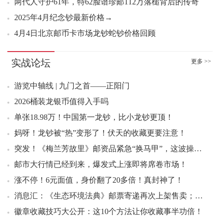
两代人守护61年，特62脸谱珍邮112万落槌背后的传奇
2025年4月纪念钞最新价格→
4月4日北京邮币卡市场龙钞蛇钞价格回顾
实战论坛
更多 >>
游览中轴线 | 九门之首——正阳门
2026桶装龙银币值得入手吗
单张18.98万！中国第一龙钞，比小龙钞更顶！
妈呀！龙钞被“热”变形了！伏天的收藏更要注意！
突发！《梅兰芳故里》邮资品紧急“换马甲”，这波操作释放了什么信号？
邮市大行情已经到来，爆发式上涨即将席卷市场！
涨不停！6元面值，身价翻了20多倍！真封神了！
消息汇：《生态环境法典》邮票寄递再次上架售卖；《军旗军徽军歌》邮票市场价格快速回落；封神演义二小型张在30-40元区间盘
徽章收藏技巧大公开：这10个方法让你收藏事半功倍！