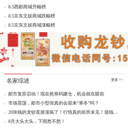
8.5西邮商城升幅榜
2026年8月4日中国外汇报价
8.5京东文娱商城跌幅榜
2026-8-4上海金上海银行情
8.5京东文娱商城涨幅榜
《梅兰芳故里—江苏泰州》普通邮资片
8.5京东文娱商城钱币热销榜
2026年8月3日今日跌幅排行榜
8.5京东文娱商城封片热销榜
2026年8月3日今日升幅排行榜
8.5京东文娱商城邮票热销榜
8.4西邮商城成交额排行
8.4西邮商城成交量排行
名家综述
8.4西邮商城跌幅榜
更多 >>
8.4西邮商城升幅榜
邮市复苏启动！现在抢筹码建仓，机会就在眼前
8.4京东文娱商城跌幅榜
市场震荡，邮市小型张真的会迎来“寒冬”吗？
8.4京东文娱商城涨幅榜
20块钱的龙钞直接涨疯了！行情真的前所未见！值钱的硬币，都有这几个共同点！
8.4京东文娱商城钱币热销榜
8月大头大头，下雨愁不愁！