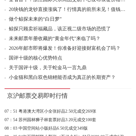
投资论坛
05：09 十三运小全张好品1.13元成交600张
20块钱的龙钞直接涨疯了！行情真的前所未见！值钱的...
05：20 西游记一小型张好品3.30元成交300张
做个鲸探未来的“白日梦”
05：34 西游记五套票撕口6.80元成交83套
05：35 五牛图小型张(2021-4M)原刀9.50元成交200版
鲸探只顾卖祈福藏品，该正视二级市场的恐慌了
05：54 封神演义二小型张连号38.50元成交6张
未来邮票年册收藏的“黄金年代”来临了吗？
05：59 双联白片（大全套）好品385.00元成交15套
2026年邮市即将爆发！你准备好迎接财富机会了吗？
06：05 封神演义二小型张好品40.00元成交12张
国评十级的核心优势特点
06：06 封神演义二小型张好品40.00元成交30张
关于国评十级，关于蛇金马一言九鼎
06：06 封神演义二小型张好品38.50元成交200张
小金猫和黑白双色锦鲤能否成为真正的长期资产？
06：40 济南泉韵套票撕口3.25元成交160套
大龙邮票，到底是谁设计的？
07：42 17年集藏熊猫币加字好品420.00元成交25组
京沪邮票交易即时行情
07：51 粤港澳大湾区小全张好品2.50元成交269张
150亿美元，2026年最冷的一天：加密现货成交创...
07：54 苏州园林狮子林套票好品3.20元成交100套
鲸探启示录：无敌国外患者，国恒亡
08：03 中国空间站小版好品6.50元成交349版
钱币圈，深似海，学会游泳才能活着。
08：25 94年万国邮联小型张（互动金标）好品3680.00元成交5刀
景德镇国家陶瓷版权交易中心，凭什么在今年彻底火了？
08：30 解放军军旗军徽军歌套票撕口8.80元成交200套
爱藏，PMG会不会请大主播？